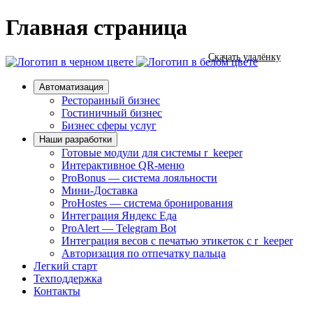
Главная страница
Скачать удалёнку
Автоматизация
Ресторанный бизнес
Гостиничный бизнес
Бизнес сферы услуг
Наши разработки
Готовые модули для системы r_keeper
Интерактивное QR-меню
ProBonus — система лояльности
Мини-Доставка
ProHostes — система бронирования
Интеграция Яндекс Еда
ProAlert — Telegram Bot
Интеграция весов с печатью этикеток с r_keeper
Авторизация по отпечатку пальца
Легкий старт
Техподдержка
Контакты